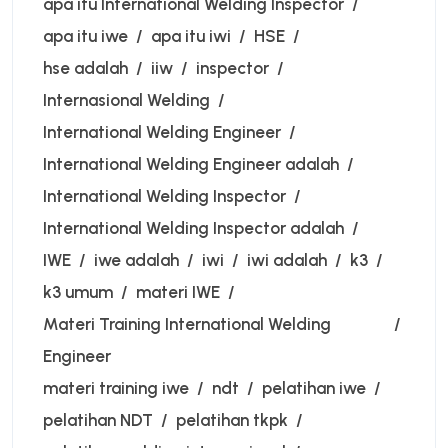
apa itu International Welding Inspector
apa itu iwe
apa itu iwi
HSE
hse adalah
iiw
inspector
Internasional Welding
International Welding Engineer
International Welding Engineer adalah
International Welding Inspector
International Welding Inspector adalah
IWE
iwe adalah
iwi
iwi adalah
k3
k3 umum
materi IWE
Materi Training International Welding
Engineer
materi training iwe
ndt
pelatihan iwe
pelatihan NDT
pelatihan tkpk